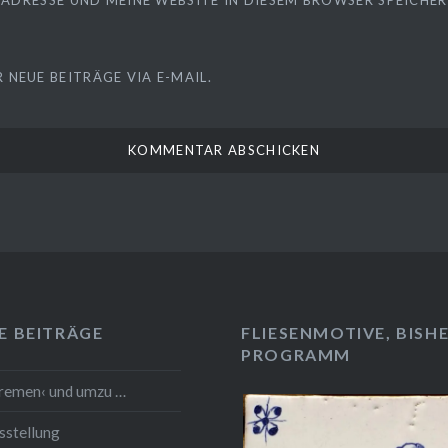
-ADRESSE UND MEINE WEBSITE IN DIESEM BROWSER SPEICHERN
 NEUE BEITRÄGE VIA E-MAIL.
E BEITRÄGE
FLIESENMOTIVE, BISHE
PROGRAMM
Bremen‹ und umzu …
sstellung