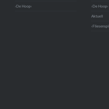
›De Hoop‹
›De Hoop‹ 
Aktuell
‹Fliesenspi