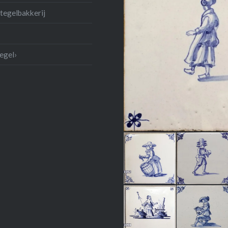
tegelbakkerij
egel›