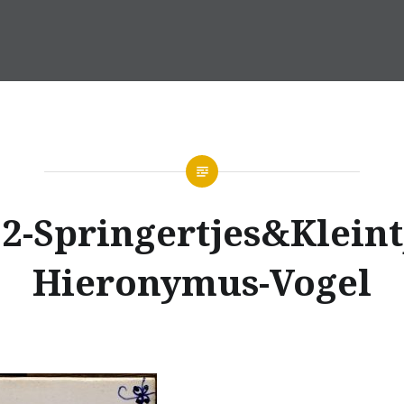
2-Springertjes&Kleint
Hieronymus-Vogel
Verfasst
am
11.
von
OKTOBER
ILLUSTRATEUR
2017