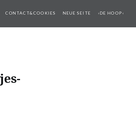
CONTACT&COOKIES
NEUE SEITE
›DE HOOP‹
jes-