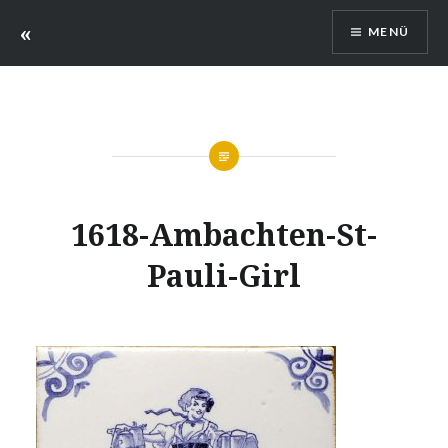
Zum
«
MENÜ
Inhalt
springen
1618-Ambachten-St-
Pauli-Girl
Verfasst
am
11.
von
OKTOBER
ILLUSTRATEUR
2017