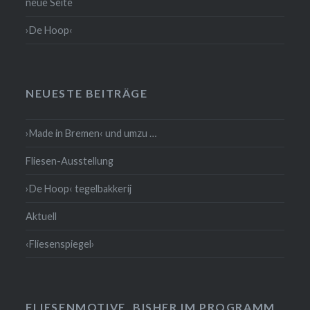
neue Seite
›De Hoop‹
NEUESTE BEITRÄGE
›Made in Bremen‹ und umzu …
Fliesen-Ausstellung
›De Hoop‹ tegelbakkerij
Aktuell
‹Fliesenspiegel›
FLIESENMOTIVE, BISHER IM PROGRAMM