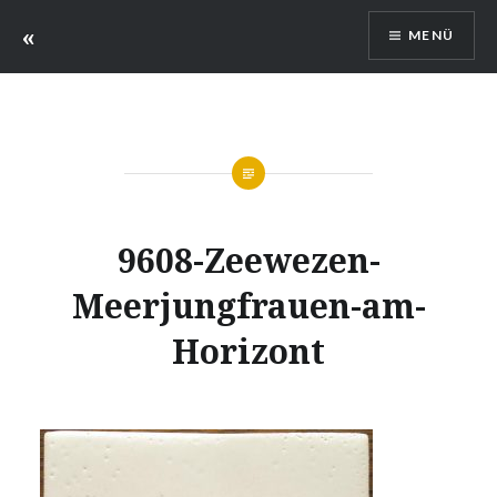
Zum
«
MENÜ
Inhalt
springen
9608-Zeewezen-
Meerjungfrauen-am-
Horizont
Verfasst
am
11.
von
OKTOBER
ILLUSTRATEUR
2017