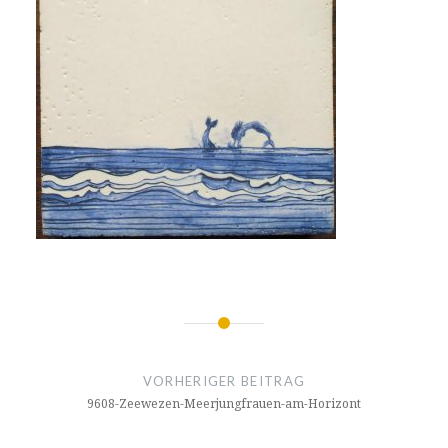
Beitrags-
Navigation
VORHERIGER BEITRAG
9608-Zeewezen-Meerjungfrauen-am-Horizont