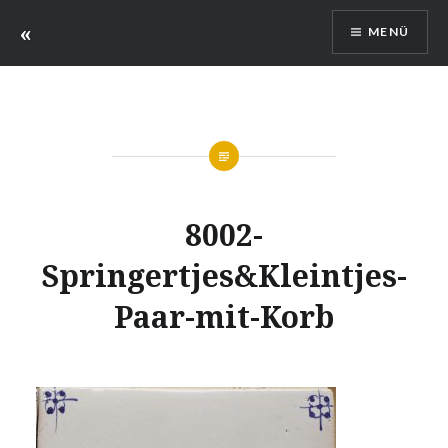
Zum
«
MENÜ
Inhalt
springen
8002-
Springertjes&Kleintjes-
Paar-mit-Korb
Verfasst
am
11.
von
OKTOBER
ILLUSTRATEUR
2017