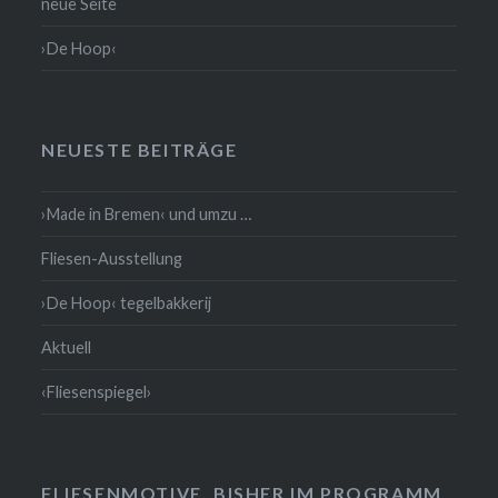
neue Seite
›De Hoop‹
NEUESTE BEITRÄGE
›Made in Bremen‹ und umzu …
Fliesen-Ausstellung
›De Hoop‹ tegelbakkerij
Aktuell
‹Fliesenspiegel›
FLIESENMOTIVE, BISHER IM PROGRAMM