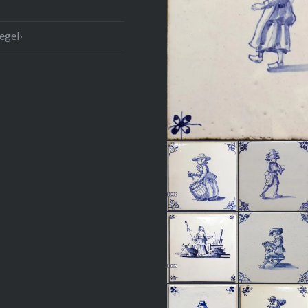
egel›