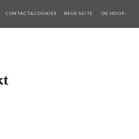
CONTACT&COOKIES
NEUE SEITE
›DE HOOP‹
kt